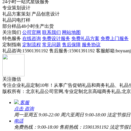
24小时一站式星级服务
专业策划设计
礼品方案策划 产品创意设计
礼品闪电打样
部分样品48小时生产出货
关注我们
公司官网
联系我们
网站地图
特色服务
在线咨询
免费设计服务
免费礼品方案
免费上门服务
定制指南
定制流程
常见问题
售后保障
服务协议
礼品咨询:15901391192
售后服务:15901391192
客服邮箱:boyuanji
关注微信
专注企业礼品定制10年！从事广告促销礼品和商务礼品、礼品
版权所有：北京礼品公司官网,专业定制北京高端商务礼品,北京创意促销
客服
点击
咨询
周一至周五 9:00-22:00
周六至周日 9:00-18:00
法定节假日 9:
电话
免费热线：9:00-18:00
售前热线：15901391192
法定节假日: 