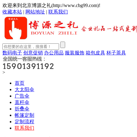
欢迎来到北京博源之礼(http://www.cbg99.com)!
收藏本站
|
网站地址
|
联系我们
数码电子
创意促销
办公用品
服装服饰
箱包皮具
杯子茶具
>
首页
大太阳伞
广告伞
直杆伞
折叠伞
帐篷定制
定制流程
联系我们