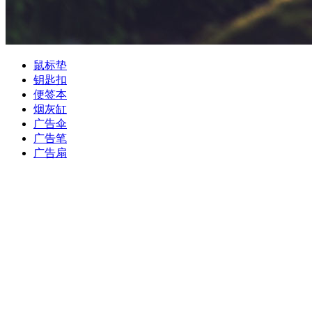
鼠标垫
钥匙扣
便签本
烟灰缸
广告伞
广告笔
广告扇