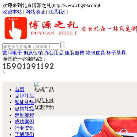
欢迎来到北京博源之礼(http://www.cbg99.com)!
收藏本站
|
网站地址
|
联系我们
数码电子
创意促销
办公用品
服装服饰
箱包皮具
杯子茶具
>
产品中心
首页
热销产品
品牌礼品
新品上线
智能礼品
优惠活动
促销礼品
定制流程
成功案例
行业资讯
了解我们