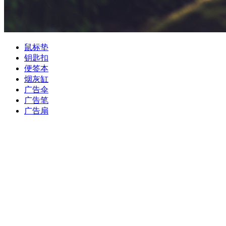
鼠标垫
钥匙扣
便签本
烟灰缸
广告伞
广告笔
广告扇