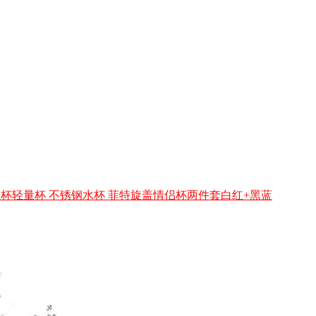
 保温杯轻量杯 不锈钢水杯 菲特旋盖情侣杯两件套白红+黑蓝